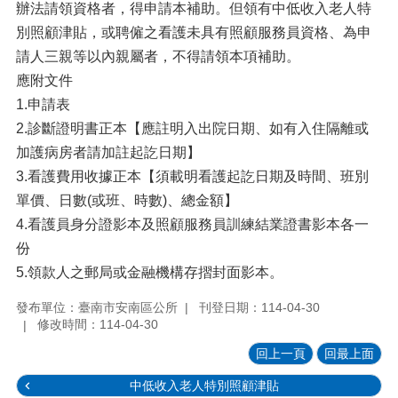
辦法請領資格者，得申請本補助。但領有中低收入老人特
別照顧津貼，或聘僱之看護未具有照顧服務員資格、為申
請人三親等以內親屬者，不得請領本項補助。
應附文件
1.申請表
2.診斷證明書正本【應註明入出院日期、如有入住隔離或
加護病房者請加註起訖日期】
3.看護費用收據正本【須載明看護起訖日期及時間、班別
單價、日數(或班、時數)、總金額】
4.看護員身分證影本及照顧服務員訓練結業證書影本各一
份
5.領款人之郵局或金融機構存摺封面影本。
發布單位：臺南市安南區公所
刊登日期：114-04-30
修改時間：114-04-30
回上一頁
回最上面
中低收入老人特別照顧津貼