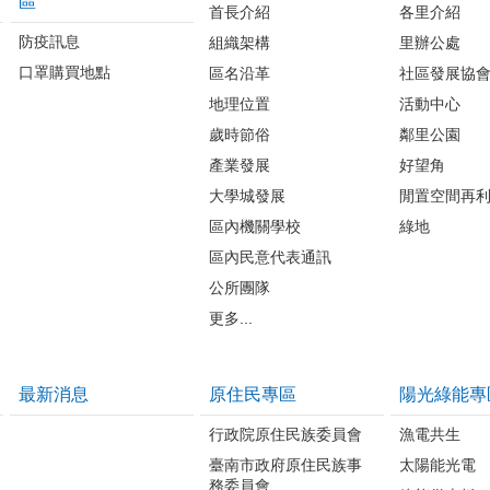
區
首長介紹
各里介紹
防疫訊息
組織架構
里辦公處
口罩購買地點
區名沿革
社區發展協
地理位置
活動中心
歲時節俗
鄰里公園
產業發展
好望角
大學城發展
閒置空間再
區內機關學校
綠地
區內民意代表通訊
公所團隊
更多...
最新消息
原住民專區
陽光綠能專
行政院原住民族委員會
漁電共生
臺南市政府原住民族事
太陽能光電
務委員會