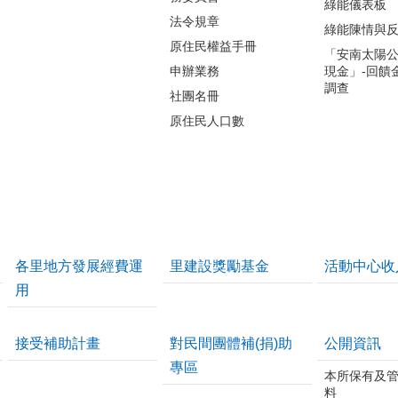
綠能儀表板
法令規章
綠能陳情與
原住民權益手冊
「安南太陽
申辦業務
現金」-回饋
調查
社團名冊
原住民人口數
各里地方發展經費運
里建設獎勵基金
活動中心收
用
接受補助計畫
對民間團體補(捐)助
公開資訊
專區
本所保有及
料