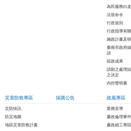
為民服務白
法規命令
行政規則
行政指導有
施政計畫及
臺南市政府
請
區政成果
請願之處理
之決定
內控聲明書
災害防救專區
採購公告
政風專區
災防快訊
業務宣導
防災地圖
廉政倫理事
地區災害防救計畫
廉政細工專