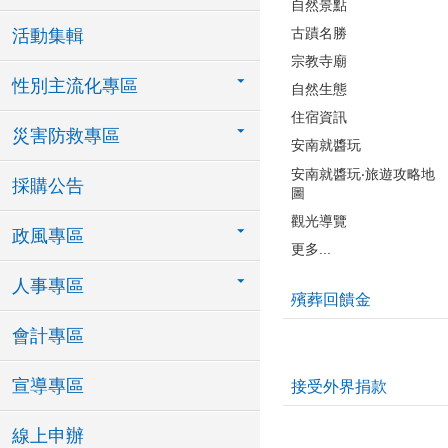
自然景點
古蹟名勝
活動集輯
宗教寺廟
性別主流化專區
自然生態
住宿資訊
災害防救專區
安南就醬玩
安南就醬玩‧旅遊攻略地
採購公告
圖
觀光導覽
政風專區
更多...
人事專區
殯葬回饋金
會計專區
宣導專區
接受外界捐款
線上申辦