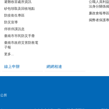
避難收容處所資訊
公職人員利
法身分關係
砂包領取及回收地點
廉政會報專
防疫衛生專區
揭弊者保護
防災宣導
停班停課訊息
臺南市市民防災手冊
臺南市政府災害防救電
子報
更多...
線上申辦
網網相連
區公所