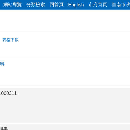
網站導覽
分類檢索
回首頁
市府首頁
臺南市
English
表格下載
料
00311
明書