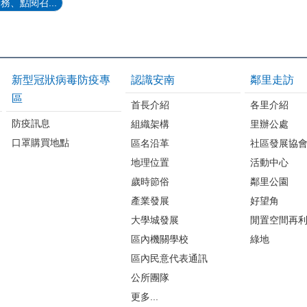
、點閱召...
新型冠狀病毒防疫專
認識安南
鄰里走訪
區
首長介紹
各里介紹
防疫訊息
組織架構
里辦公處
口罩購買地點
區名沿革
社區發展協
地理位置
活動中心
歲時節俗
鄰里公園
產業發展
好望角
大學城發展
閒置空間再
區內機關學校
綠地
區內民意代表通訊
公所團隊
更多...