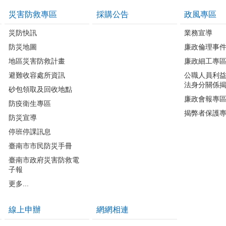
災害防救專區
採購公告
政風專區
災防快訊
業務宣導
防災地圖
廉政倫理事
地區災害防救計畫
廉政細工專
避難收容處所資訊
公職人員利
法身分關係
砂包領取及回收地點
廉政會報專
防疫衛生專區
揭弊者保護
防災宣導
停班停課訊息
臺南市市民防災手冊
臺南市政府災害防救電
子報
更多...
線上申辦
網網相連