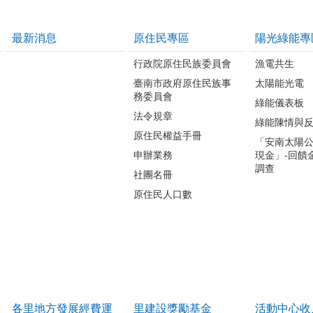
最新消息
原住民專區
陽光綠能專
行政院原住民族委員會
漁電共生
臺南市政府原住民族事
太陽能光電
務委員會
綠能儀表板
法令規章
綠能陳情與
原住民權益手冊
「安南太陽
申辦業務
現金」-回饋
調查
社團名冊
原住民人口數
各里地方發展經費運
里建設獎勵基金
活動中心收