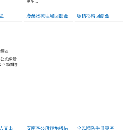
更多...
區
廢棄物掩埋場回饋金
容積移轉回饋金
反饋區
公公光線變
金互動問卷
入支出
安南區公所鞭炮機借
全民國防手冊專區