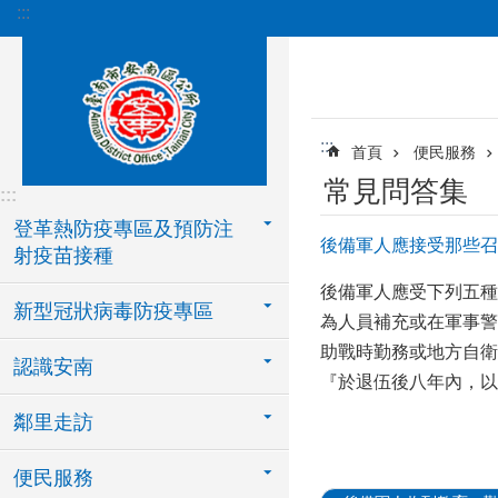
:::
跳到主要內容區塊
:::
首頁
便民服務
常見問答集
:::
登革熱防疫專區及預防注
後備軍人應接受那些召
射疫苗接種
後備軍人應受下列五種
新型冠狀病毒防疫專區
為人員補充或在軍事警
助戰時勤務或地方自衛
認識安南
『於退伍後八年內，
鄰里走訪
便民服務