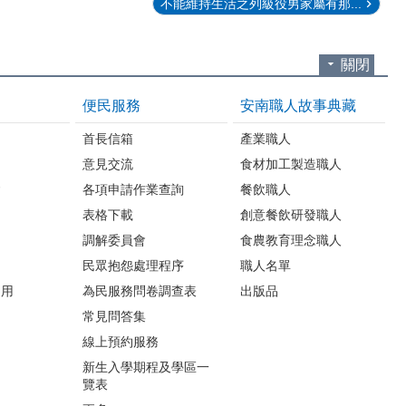
不能維持生活之列級役男家屬有那...
關閉
便民服務
安南職人故事典藏
首長信箱
產業職人
意見交流
食材加工製造職人
會
各項申請作業查詢
餐飲職人
表格下載
創意餐飲研發職人
調解委員會
食農教育理念職人
民眾抱怨處理程序
職人名單
利用
為民服務問卷調查表
出版品
常見問答集
線上預約服務
新生入學期程及學區一
覽表