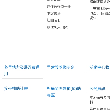
綠能陳情與
原住民權益手冊
「安南太陽
申辦業務
現金」-回饋
調查
社團名冊
原住民人口數
各里地方發展經費運
里建設獎勵基金
活動中心收
用
接受補助計畫
對民間團體補(捐)助
公開資訊
專區
本所保有及
料
為民服務白