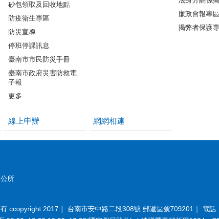
砂包領取及回收地點
廉政會報專
防疫衛生專區
揭弊者保護
防災宣導
停班停課訊息
臺南市市民防災手冊
臺南市政府災害防救電
子報
更多...
線上申辦
網網相連
區公所
opyright 2017｜ 台南市安中路二段308號 郵遞區號709201｜ 電話：(