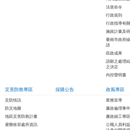
法規命令
行政規則
行政指導有
施政計畫及
臺南市政府
請
區政成果
請願之處理
之決定
內控聲明書
災害防救專區
採購公告
政風專區
災防快訊
業務宣導
防災地圖
廉政倫理事
地區災害防救計畫
廉政細工專
避難收容處所資訊
公職人員利
法身分關係