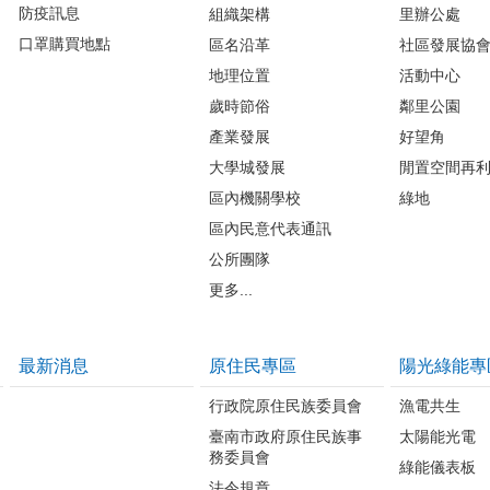
防疫訊息
組織架構
里辦公處
口罩購買地點
區名沿革
社區發展協
地理位置
活動中心
歲時節俗
鄰里公園
產業發展
好望角
大學城發展
閒置空間再
區內機關學校
綠地
區內民意代表通訊
公所團隊
更多...
最新消息
原住民專區
陽光綠能專
行政院原住民族委員會
漁電共生
臺南市政府原住民族事
太陽能光電
務委員會
綠能儀表板
法令規章