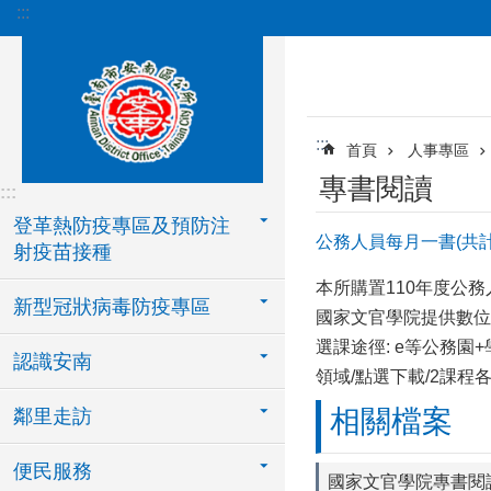
:::
跳到主要內容區塊
:::
首頁
人事專區
專書閱讀
:::
登革熱防疫專區及預防注
公務人員每月一書(共計
射疫苗接種
本所購置110年度公務
新型冠狀病毒防疫專區
國家文官學院提供數位
選課途徑: e等公務園
認識安南
領域/點選下載/2課程
相關檔案
鄰里走訪
便民服務
國家文官學院專書閱