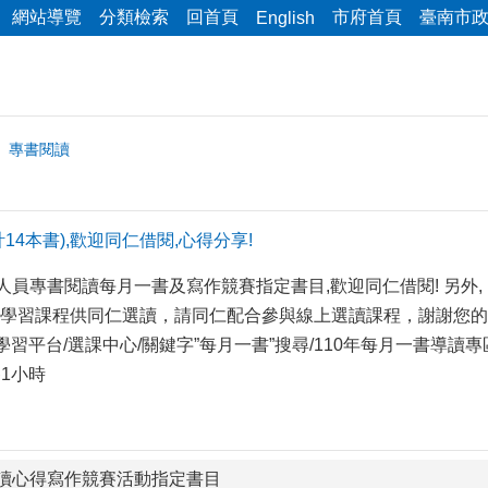
網站導覽
分類檢索
回首頁
市府首頁
臺南市
English
專書閱讀
14本書),歡迎同仁借閱,心得分享!
人員專書閱讀每月一書及寫作競賽指定書目,歡迎同仁借閱! 另外
學習課程供同仁選讀，請同仁配合參與線上選讀課程，謝謝您的
+學習平台/選課中心/關鍵字”每月一書”搜尋/110年每月一書
各1小時
讀心得寫作競賽活動指定書目