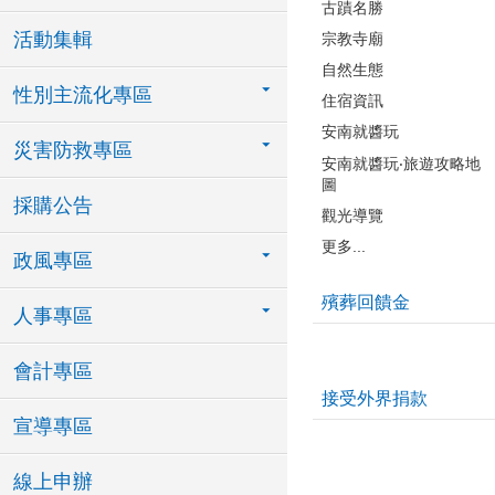
古蹟名勝
活動集輯
宗教寺廟
自然生態
性別主流化專區
住宿資訊
安南就醬玩
災害防救專區
安南就醬玩‧旅遊攻略地
圖
採購公告
觀光導覽
更多...
政風專區
殯葬回饋金
人事專區
會計專區
接受外界捐款
宣導專區
線上申辦