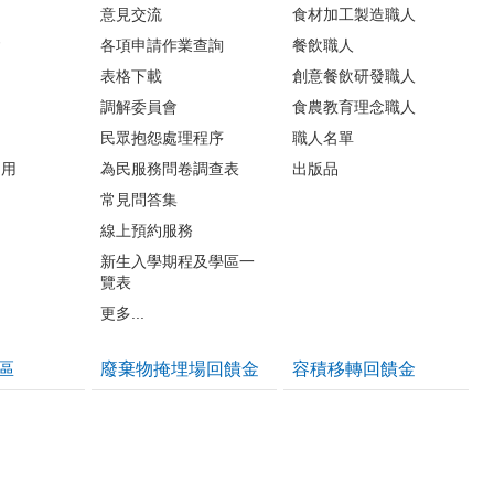
意見交流
食材加工製造職人
會
各項申請作業查詢
餐飲職人
表格下載
創意餐飲研發職人
調解委員會
食農教育理念職人
民眾抱怨處理程序
職人名單
利用
為民服務問卷調查表
出版品
常見問答集
線上預約服務
新生入學期程及學區一
覽表
更多...
區
廢棄物掩埋場回饋金
容積移轉回饋金