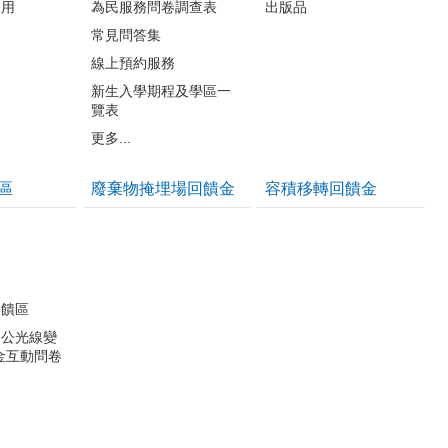
利用
為民服務問卷調查表
出版品
常見問答集
線上預約服務
新生入學期程及學區一
覽表
更多...
區
廢棄物掩埋場回饋金
容積移轉回饋金
反饋區
公公光線變
金互動問卷