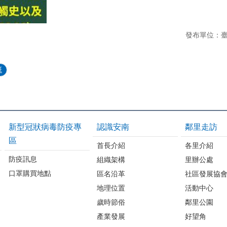
發布單位：
延
新型冠狀病毒防疫專
認識安南
鄰里走訪
區
首長介紹
各里介紹
防疫訊息
組織架構
里辦公處
口罩購買地點
區名沿革
社區發展協
地理位置
活動中心
歲時節俗
鄰里公園
產業發展
好望角