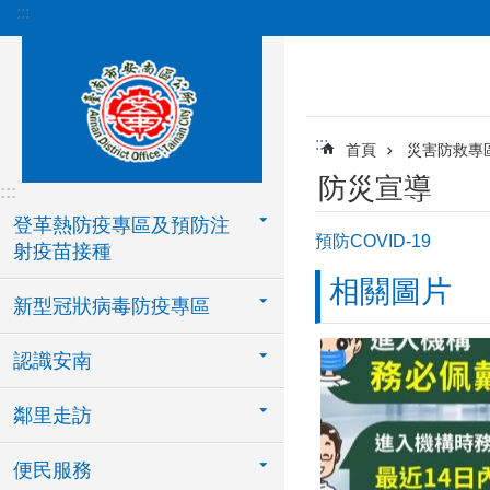
:::
跳到主要內容區塊
:::
首頁
災害防救專
防災宣導
:::
登革熱防疫專區及預防注
預防COVID-19
射疫苗接種
相關圖片
新型冠狀病毒防疫專區
認識安南
鄰里走訪
便民服務