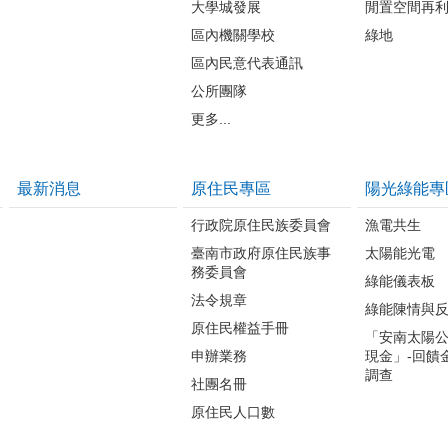
大學城發展
閒置空間再
區內機關學校
綠地
區內民意代表通訊
公所團隊
更多...
最新消息
原住民專區
陽光綠能專
行政院原住民族委員會
漁電共生
臺南市政府原住民族事
太陽能光電
務委員會
綠能儀表板
法令規章
綠能陳情與
原住民權益手冊
「安南太陽
申辦業務
現金」-回饋
調查
社團名冊
原住民人口數