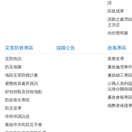
請
區政成果
請願之處理
之決定
內控聲明書
災害防救專區
採購公告
政風專區
災防快訊
業務宣導
防災地圖
廉政倫理事
地區災害防救計畫
廉政細工專
避難收容處所資訊
公職人員利
法身分關係
砂包領取及回收地點
廉政會報專
防疫衛生專區
揭弊者保護
防災宣導
停班停課訊息
臺南市市民防災手冊