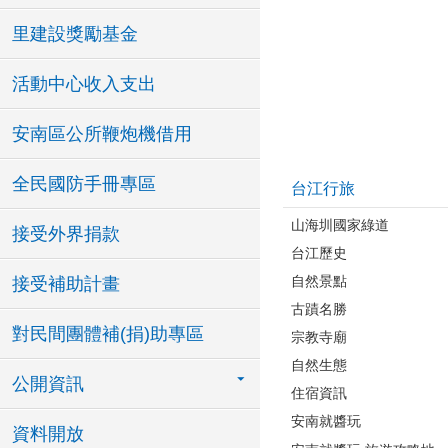
里建設獎勵基金
活動中心收入支出
安南區公所鞭炮機借用
全民國防手冊專區
台江行旅
山海圳國家綠道
接受外界捐款
台江歷史
自然景點
接受補助計畫
古蹟名勝
對民間團體補(捐)助專區
宗教寺廟
自然生態
公開資訊
住宿資訊
安南就醬玩
資料開放