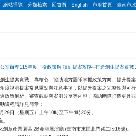
網站導覽
分類檢索
回首頁
市府首頁
臺南市
English
公室辦理115年度「從政策解 讀到提案攻略─打造創生提案實戰
創生提案實戰」為核心，協助地方團隊掌握政策方向、提升提案
角度說明提案常見重點與注意事項，以提升提案之完整性與可行
過政策解析、審查觀點與案例分享等內容，協助團隊打造更具競
動議程請詳見簡章：
5月29日（星期五）上午10時至下午4時20分。
座。
化創意產業園區 2B金龍展演廳 (臺南市東區北門路二段16號)。