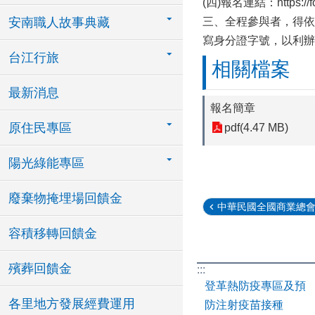
(四)報名連結：https://f
安南職人故事典藏
三、全程參與者，得依
寫身分證字號，以利辦
台江行旅
相關檔案
最新消息
報名簡章
原住民專區
pdf(4.47 MB)
陽光綠能專區
廢棄物掩埋場回饋金
中華民國全國商業總會辦
容積移轉回饋金
殯葬回饋金
:::
登革熱防疫專區及預
各里地方發展經費運用
防注射疫苗接種