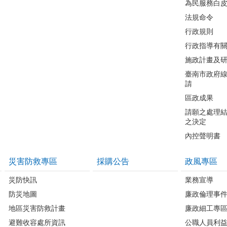
為民服務白
法規命令
行政規則
行政指導有
施政計畫及
臺南市政府
請
區政成果
請願之處理
之決定
內控聲明書
災害防救專區
採購公告
政風專區
災防快訊
業務宣導
防災地圖
廉政倫理事
地區災害防救計畫
廉政細工專
避難收容處所資訊
公職人員利