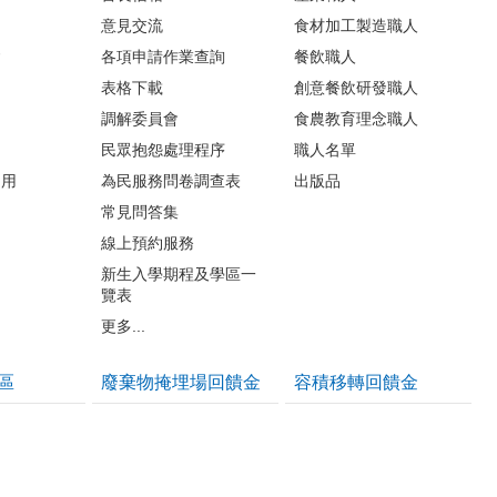
意見交流
食材加工製造職人
會
各項申請作業查詢
餐飲職人
表格下載
創意餐飲研發職人
調解委員會
食農教育理念職人
民眾抱怨處理程序
職人名單
利用
為民服務問卷調查表
出版品
常見問答集
線上預約服務
新生入學期程及學區一
覽表
更多...
區
廢棄物掩埋場回饋金
容積移轉回饋金