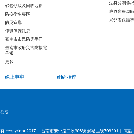
法身分關係
砂包領取及回收地點
廉政會報專
防疫衛生專區
揭弊者保護
防災宣導
停班停課訊息
臺南市市民防災手冊
臺南市政府災害防救電
子報
更多...
線上申辦
網網相連
區公所
opyright 2017｜ 台南市安中路二段308號 郵遞區號709201｜ 電話：(