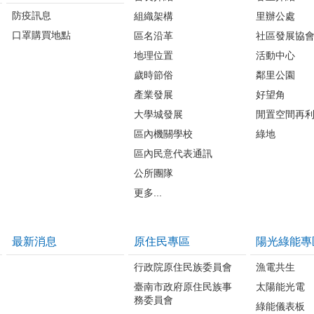
防疫訊息
組織架構
里辦公處
口罩購買地點
區名沿革
社區發展協
地理位置
活動中心
歲時節俗
鄰里公園
產業發展
好望角
大學城發展
閒置空間再
區內機關學校
綠地
區內民意代表通訊
公所團隊
更多...
最新消息
原住民專區
陽光綠能專
行政院原住民族委員會
漁電共生
臺南市政府原住民族事
太陽能光電
務委員會
綠能儀表板