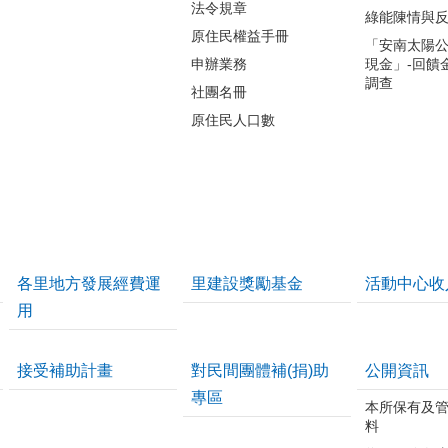
法令規章
綠能陳情與
原住民權益手冊
「安南太陽
申辦業務
現金」-回饋
調查
社團名冊
原住民人口數
各里地方發展經費運
里建設獎勵基金
活動中心收
用
接受補助計畫
對民間團體補(捐)助
公開資訊
專區
本所保有及
料