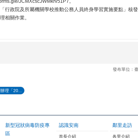
orms.gle/JCMXcscJWMkrv51P7。
「行政院及所屬機關學校推動公務人員終身學習實施要點」核發
理相關作業。
發布單位：
理「20...
新型冠狀病毒防疫專
認識安南
鄰里走訪
區
首長介紹
各里介紹