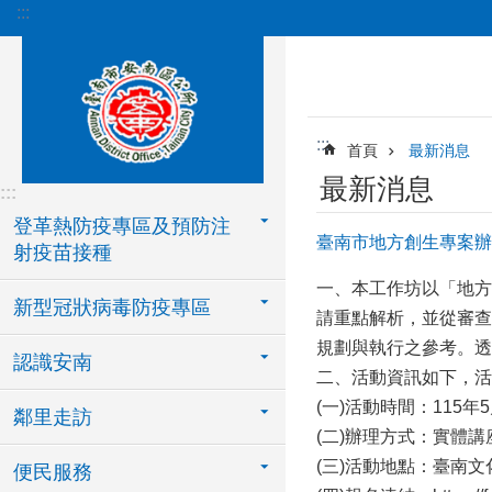
:::
跳到主要內容區塊
:::
首頁
最新消息
最新消息
:::
登革熱防疫專區及預防注
臺南市地方創生專案辦
射疫苗接種
一、本工作坊以「地方
新型冠狀病毒防疫專區
請重點解析，並從審查
規劃與執行之參考。透
認識安南
二、活動資訊如下，活
(一)活動時間：115年
鄰里走訪
(二)辦理方式：實體講
(三)活動地點：臺南文
便民服務