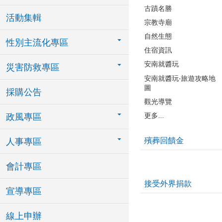
古蹟名勝
活動集輯
宗教寺廟
自然生態
性別主流化專區
住宿資訊
安南就醬玩
災害防救專區
安南就醬玩‧旅遊攻略地
圖
採購公告
觀光導覽
更多...
政風專區
殯葬回饋金
人事專區
會計專區
接受外界捐款
宣導專區
線上申辦