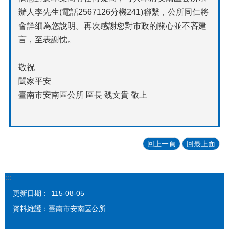
辦人李先生(電話2567126分機241)聯繫，公所同仁將
會詳細為您說明。再次感謝您對市政的關心並不吝建
言，至表謝忱。
敬祝
闔家平安
臺南市安南區公所 區長 魏文貴 敬上
回上一頁
回最上面
:::
更新日期：
115-08-05
資料維護：臺南市安南區公所