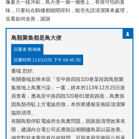
像夏天一樣沖刷，鳥大便一層一層疊上，有很可怕的臭
味，只要站在騎樓都能聞得到，能否先請清潔隊來處理，
並看如何改善，謝謝
鳥類聚集都是鳥大便
回覆者:鄭旭峰
回覆時間:113/12/25 下午 04:45:30
臺端 您好:
有關臺端反映本區「安中路四段320巷某段因鳥類聚
集致地上鳥糞污染」一案，經本所113年12月25日派
員查看，應為安中路四段320巷81號前路面，鳥糞係
因鳥類停駐上方電線所致，本所將通報安南區清潔隊
協助清理。
有關鳥類停駐電線所生鳥糞問題，因路面清理效果有
限，建議向台電公司反應裝設相關趨鳥器以茲改善。
倘您對於本案尚有任何疑問，可與本府安南區公所承