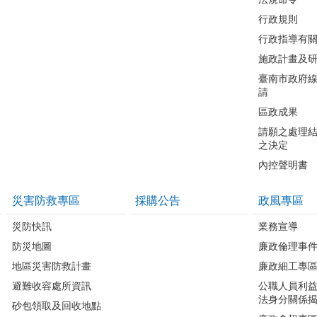
行政規則
行政指導有
施政計畫及
臺南市政府
請
區政成果
請願之處理
之決定
內控聲明書
災害防救專區
採購公告
政風專區
災防快訊
業務宣導
防災地圖
廉政倫理事
地區災害防救計畫
廉政細工專
避難收容處所資訊
公職人員利
法身分關係
砂包領取及回收地點