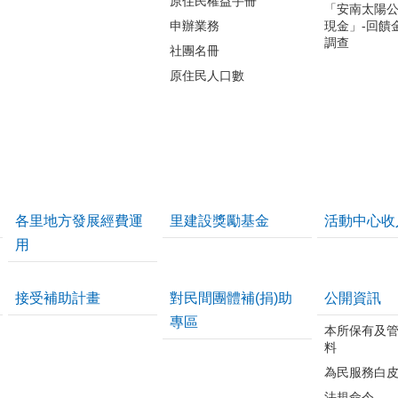
原住民權益手冊
「安南太陽
申辦業務
現金」-回饋
調查
社團名冊
原住民人口數
各里地方發展經費運
里建設獎勵基金
活動中心收
用
接受補助計畫
對民間團體補(捐)助
公開資訊
專區
本所保有及
料
為民服務白
法規命令