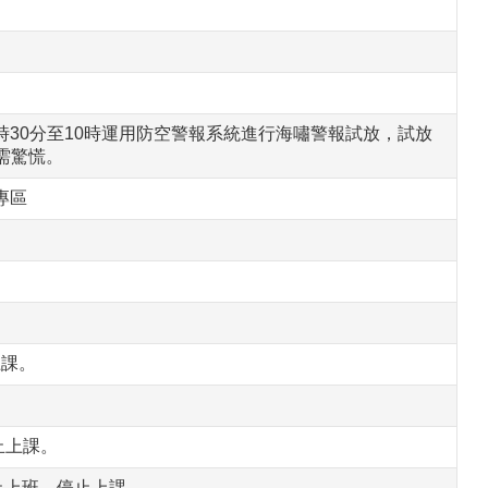
9時30分至10時運用防空警報系統進行海嘯警報試放，試放
需驚慌。
專區
上課。
止上課。
停止上班、停止上課。