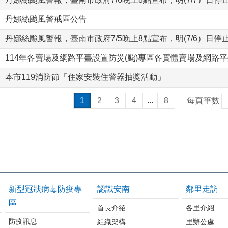
丹娜絲颱風警戒區公告
丹娜絲颱風警報，臺南市政府7/5晚上8點宣布，明(7/6）日
114年各賣場及網路平臺設置防災(颱)專區各實體賣場及網路
本市119消防節「住家安裝住警器抽獎活動」
1
2
3
4
...
8
每頁筆數
新型冠狀病毒防疫專
認識安南
鄰里走訪
區
首長介紹
各里介紹
防疫訊息
組織架構
里辦公處