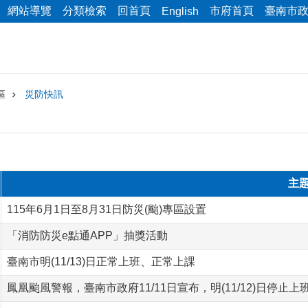
網站導覽
分類檢索
回首頁
市府首頁
臺南市
English
區
災防快訊
主
115年6月1日至8月31日防災(颱)專區設置
「消防防災e點通APP」抽獎活動
臺南市明(11/13)日正常上班、正常上課
鳳凰颱風警報，臺南市政府11/11日宣布，明(11/12)日停止