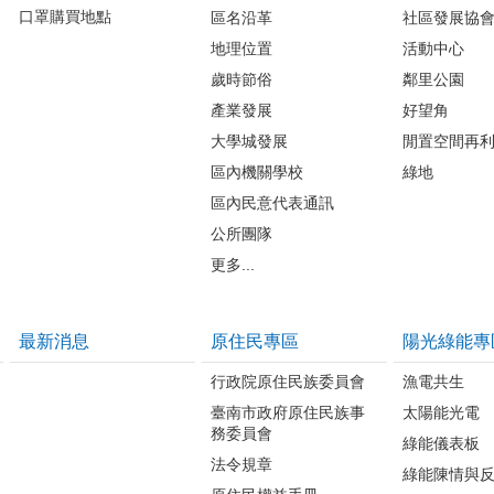
口罩購買地點
區名沿革
社區發展協
地理位置
活動中心
歲時節俗
鄰里公園
產業發展
好望角
大學城發展
閒置空間再
區內機關學校
綠地
區內民意代表通訊
公所團隊
更多...
最新消息
原住民專區
陽光綠能專
行政院原住民族委員會
漁電共生
臺南市政府原住民族事
太陽能光電
務委員會
綠能儀表板
法令規章
綠能陳情與