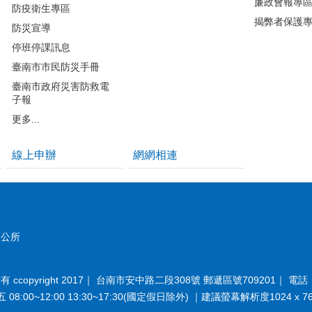
廉政會報專
防疫衛生專區
揭弊者保護
防災宣導
停班停課訊息
臺南市市民防災手冊
臺南市政府災害防救電
子報
更多...
線上申辦
網網相連
區公所
opyright 2017｜ 台南市安中路二段308號 郵遞區號709201｜ 電話：(
:00~12:00 13:30~17:30(國定假日除外) ｜建議螢幕解析度1024 x 76