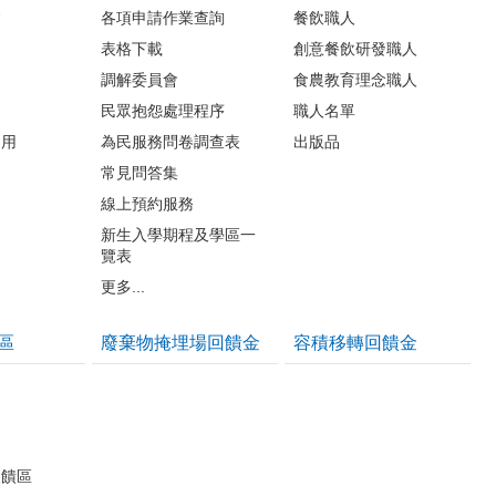
會
各項申請作業查詢
餐飲職人
表格下載
創意餐飲研發職人
調解委員會
食農教育理念職人
民眾抱怨處理程序
職人名單
利用
為民服務問卷調查表
出版品
常見問答集
線上預約服務
新生入學期程及學區一
覽表
更多...
區
廢棄物掩埋場回饋金
容積移轉回饋金
反饋區