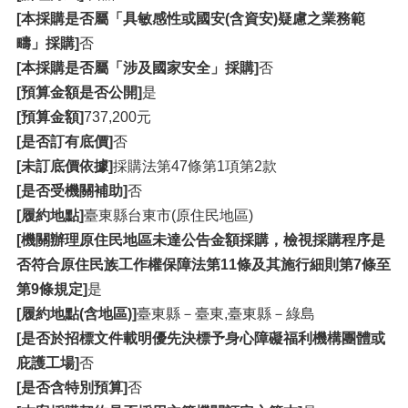
[本採購是否屬「具敏感性或國安(含資安)疑慮之業務範
疇」採購]
否
[本採購是否屬「涉及國家安全」採購]
否
[預算金額是否公開]
是
[預算金額]
737,200元
[是否訂有底價]
否
[未訂底價依據]
採購法第47條第1項第2款
[是否受機關補助]
否
[履約地點]
臺東縣台東市(原住民地區)
[機關辦理原住民地區未達公告金額採購，檢視採購程序是
否符合原住民族工作權保障法第11條及其施行細則第7條至
第9條規定]
是
[履約地點(含地區)]
臺東縣－臺東,臺東縣－綠島
[是否於招標文件載明優先決標予身心障礙福利機構團體或
庇護工場]
否
[是否含特別預算]
否