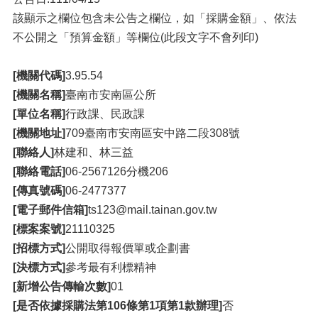
該顯示之欄位包含未公告之欄位，如「採購金額」、依法
不公開之「預算金額」等欄位(此段文字不會列印)
[機關代碼]
3.95.54
[機關名稱]
臺南市安南區公所
[單位名稱]
行政課、民政課
[機關地址]
709臺南市安南區安中路二段308號
[聯絡人]
林建和、林三益
[聯絡電話]
06-2567126分機206
[傳真號碼]
06-2477377
[電子郵件信箱]
ts123@mail.tainan.gov.tw
[標案案號]
21110325
[招標方式]
公開取得報價單或企劃書
[決標方式]
參考最有利標精神
[新增公告傳輸次數]
01
[是否依據採購法第106條第1項第1款辦理]
否