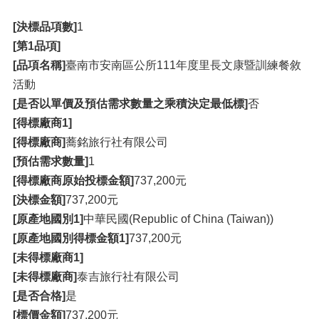
[決標品項數]
1
[第1品項]
[品項名稱]
臺南市安南區公所111年度里長文康暨訓練餐敘
活動
[是否以單價及預估需求數量之乘積決定最低標]
否
[得標廠商1]
[得標廠商]
蕎銘旅行社有限公司
[預估需求數量]
1
[得標廠商原始投標金額]
737,200元
[決標金額]
737,200元
[原產地國別1]
中華民國(Republic of China (Taiwan))
[原產地國別得標金額1]
737,200元
[未得標廠商1]
[未得標廠商]
泰吉旅行社有限公司
[是否合格]
是
[標價金額]
737,200元