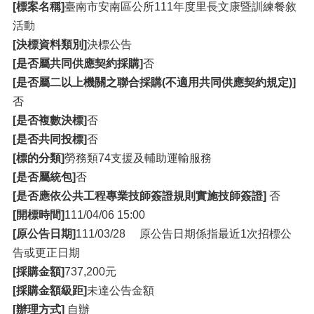
[標案名稱]
臺南市安南區公所111年度里長文康暨訓練餐敘
活動
[決標資料類別]
決標公告
[是否屬共同供應契約採購]
否
[是否屬二以上機關之聯合採購(不適用共同供應契約規定)]
否
[是否複數決標]
否
[是否共同投標]
否
[標的分類]
勞務類74支援及輔助運輸服務
[是否屬統包]
否
[是否應依公共工程專業技師簽證規則實施技師簽證]
否
[開標時間]
111/04/06 15:00
[原公告日期]
111/03/28 原公告日期係指最近1次招標公
告或更正日期
[採購金額]
737,200元
[採購金額級距]
未達公告金額
[辦理方式]
自辦