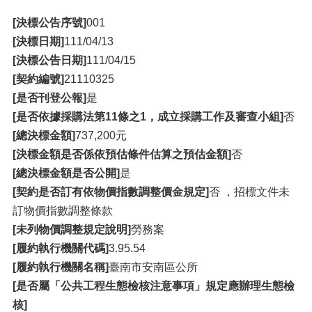
[決標公告序號]
001
[決標日期]
111/04/13
[決標公告日期]
111/04/15
[契約編號]
21110325
[是否刊登公報]
是
[是否依據採購法第11條之1，成立採購工作及審查小組]
否
[總決標金額]
737,200元
[決標金額是否係依預估條件估算之預估金額]
否
[總決標金額是否公開]
是
[契約是否訂有依物價指數調整價金規定]
否 ，招標文件未
訂物價指數調整條款
[未列物價調整規定說明]
勞務案
[履約執行機關代碼]
3.95.54
[履約執行機關名稱]
臺南市安南區公所
[是否屬「公共工程生態檢核注意事項」規定應辦理生態檢
核]