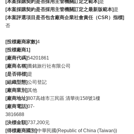
[本案採購契約是否採用主管機關訂定之範本]
是
[本案採購契約是否採用主管機關訂定之最新版範本]
是
[本案評選項目是否包含廠商企業社會責任（CSR）指標]
否
[投標廠商家數]
4
[投標廠商1]
[廠商代碼]
54201861
[廠商名稱]
蕎銘旅行社有限公司
[是否得標]
是
[組織型態]
公司登記
[廠商業別]
其他
[廠商地址]
807高雄市三民區 清華街158號1樓
[廠商電話]
07-
3816688
[決標金額]
737,200元
[得標廠商國別]
中華民國(Republic of China (Taiwan))