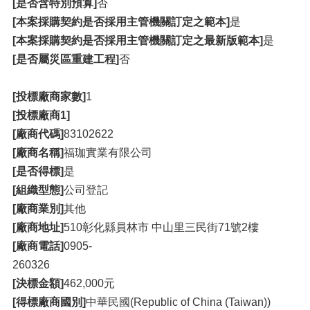
[是否含特別預算]
否
[本案採購契約是否採用主管機關訂定之範本]
是
[本案採購契約是否採用主管機關訂定之最新版範本]
是
[是否屬災區重建工程]
否
[投標廠商家數]
1
[投標廠商1]
[廠商代碼]
83102622
[廠商名稱]
福珈實業有限公司
[是否得標]
是
[組織型態]
公司登記
[廠商業別]
其他
[廠商地址]
510彰化縣員林市 中山里三民街71號2樓
[廠商電話]
0905-
260326
[決標金額]
462,000元
[得標廠商國別]
中華民國(Republic of China (Taiwan))