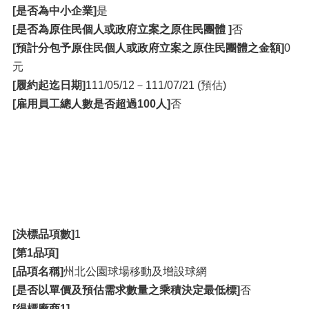
[是否為中小企業]
是
[是否為原住民個人或政府立案之原住民團體 ]
否
[預計分包予原住民個人或政府立案之原住民團體之金額]
0
元
[履約起迄日期]
111/05/12－111/07/21 (預估)
[雇用員工總人數是否超過100人]
否
[決標品項數]
1
[第1品項]
[品項名稱]
州北公園球場移動及增設球網
[是否以單價及預估需求數量之乘積決定最低標]
否
[得標廠商1]