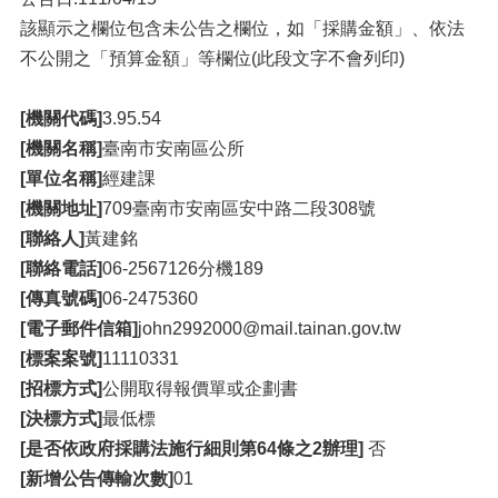
該顯示之欄位包含未公告之欄位，如「採購金額」、依法
不公開之「預算金額」等欄位(此段文字不會列印)
[機關代碼]
3.95.54
[機關名稱]
臺南市安南區公所
[單位名稱]
經建課
[機關地址]
709臺南市安南區安中路二段308號
[聯絡人]
黃建銘
[聯絡電話]
06-2567126分機189
[傳真號碼]
06-2475360
[電子郵件信箱]
john2992000@mail.tainan.gov.tw
[標案案號]
11110331
[招標方式]
公開取得報價單或企劃書
[決標方式]
最低標
[是否依政府採購法施行細則第64條之2辦理]
否
[新增公告傳輸次數]
01