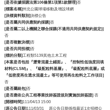
[是否依據採購法第106條第1項第1款辦理]
否
[標案名稱]
州北公園球場移動及增設球網
[決標資料類別]
決標公告
[是否屬共同供應契約採購]
否
[是否屬二以上機關之聯合採購(不適用共同供應契約規定)]
否
[是否複數決標]
否
[是否共同投標]
否
[標的分類]
工程類5139其他土木工程
[本案是否包括『瀝青混凝土鋪面』、『控制性低強度回填
材料(CLSM)』、『級配粒料基層』、『級配粒料底層』或
『低密度再生透水混凝土』等可使用再生粒料之工作項目]
否
[是否屬統包]
否
[是否應依公共工程專業技師簽證規則實施技師簽證]
否
[開標時間]
111/04/13 15:00
[原公告日期]
111/03/31 原公告日期係指最近1次招標公