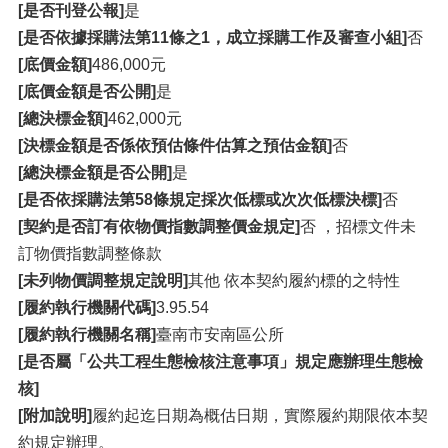
[是否刊登公報]
是
[是否依據採購法第11條之1，成立採購工作及審查小組]
否
[底價金額]
486,000元
[底價金額是否公開]
是
[總決標金額]
462,000元
[決標金額是否係依預估條件估算之預估金額]
否
[總決標金額是否公開]
是
[是否依採購法第58條規定採次低標或次次低標決標]
否
[契約是否訂有依物價指數調整價金規定]
否 ，招標文件未
訂物價指數調整條款
[未列物價調整規定說明]
其他 依本契約履約標的之特性
[履約執行機關代碼]
3.95.54
[履約執行機關名稱]
臺南市安南區公所
[是否屬「公共工程生態檢核注意事項」規定應辦理生態檢
核]
[附加說明]
履約起迄日期為概估日期，實際履約期限依本契
約規定辦理。